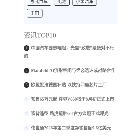
哪吒汽车
电池
小米汽车
丰田
资讯TOP10
中国汽车要想崛起，光靠“致敬”是绝对不行
1
的
Manifold AI流形空间与优必选达成战略合作
2
欧盟批准德国补贴 以扶持四座芯片工厂
3
预售65万元起 尊界V680将于8月初正式上市
4
溜背造型 路虎揽胜GT官方谍照正式曝光
5
伟世通2026年第二季度净销售额9.6亿美元
6