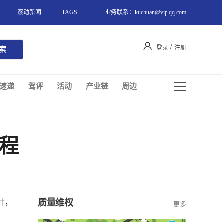
滚动新闻
TAGS
业务联系：kuchuan@vip.qq.com
/
登录
注册
速递
驾评
活动
产业链
周边
流程
设计，
质量维权
更多