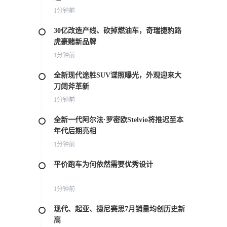
1分钟前
30亿改造产线、砍掉燃油车，奇瑞捷豹路
虎豪赌新品牌
1分钟前
全新现代途胜SUV谍照曝光，外观迎来大
刀阔斧革新
1分钟前
全新一代阿尔法·罗密欧Stelvio将推迟至本
年代后期亮相
1分钟前
平价跑车为何依然需要优秀设计
1分钟前
现代、起亚、捷尼赛思7月销量均创历史新
高