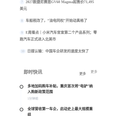
2027款捷尼赛思GV60 Magma起售价71,495
7
美元
车船税改了，“油电同权”开始动真格了
8
E周看点｜小米汽车官宣第二个产品系列；零
9
跑汽车正式进入北美市
日媒认输：中国车企研发的速度太快了
10
即时快讯
更多
更多
多地加码购车补贴，重庆首次将“电驴”纳
入购新政策范围
1分钟前
全球营收第一车企，启动史上最大规模重
组