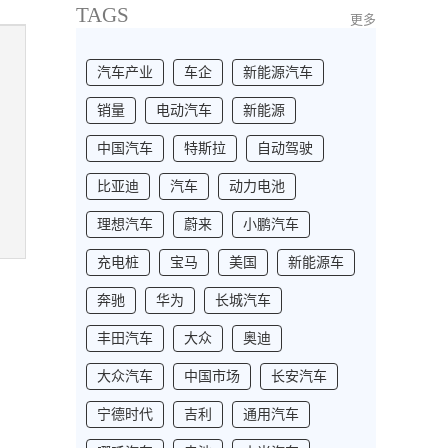
TAGS
更多
汽车产业
车企
新能源汽车
销量
电动汽车
新能源
中国汽车
特斯拉
自动驾驶
比亚迪
汽车
动力电池
理想汽车
蔚来
小鹏汽车
充电桩
宝马
美国
新能源车
奔驰
华为
长城汽车
丰田汽车
大众
奥迪
大众汽车
中国市场
长安汽车
宁德时代
吉利
通用汽车