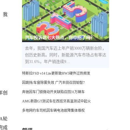
。我
汽车投诉这七大热点，你中招了吗？
去年，我国汽车迈上年产销3000万辆新台阶，
创历史新高。同时，新能源汽车市场占有率达
到31.6%，年产销连续9…
特斯拉FSD v14 Lite更新致HW3硬件过热频发
因跳挡/车窗除雾失效 广汽丰田召回铂智7
奔驰因车门锁微动开关缺陷召回31万辆车
2年创
AMG新款GT测试车在西班牙高温测试中起火
多地网约车司机因车辆电池故障集体维权
元A轮
，完成