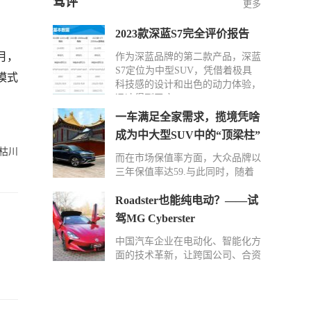
驾评
更多
2023款深蓝S7完全评价报告
6月，
作为深蓝品牌的第二款产品，深蓝
S7定位为中型SUV，凭借着极具
模式
科技感的设计和出色的动力体验，
迅速得到了广…
一车满足全家需求，揽境凭啥
成为中大型SUV中的“顶梁柱”
枯川
而在市场保值率方面，大众品牌以
三年保值率达59.与此同时，随着
功能配置更升一级的2024款揽境入
场以及在后…
Roadster也能纯电动？——试
驾MG Cyberster
中国汽车企业在电动化、智能化方
面的技术革新，让跨国公司、合资
车企感受到了前所未有的压力。但
同质化车型…