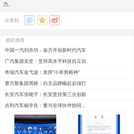
力。
分享到
精彩推荐
中国一汽刘亦功：奋力开创新时代汽车
广汽集团吴坚：坚持高水平科技自立自
奇瑞汽车金弋波：发挥“小草房精神”
赛力斯集团周林：自主品牌崛起必须打
长安汽车张晓宇：长安坚持第三次创新
吉利汽车杨学良：要与全球伙伴协同，