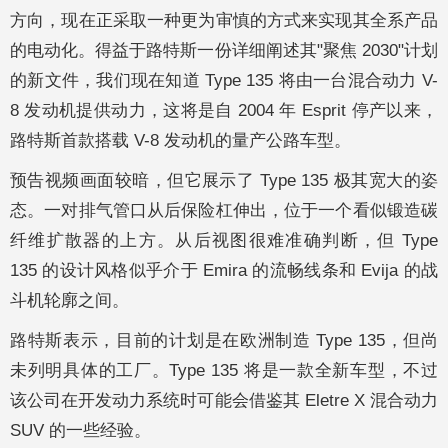
方向，现在正采取一种更为审慎的方式来实现其全系产品
的电动化。得益于路特斯一份详细阐述其"聚焦 2030"计划
的新文件，我们现在知道 Type 135 将由一台混合动力 V-
8 发动机提供动力，这将是自 2004 年 Esprit 停产以来，
路特斯首款搭载 V-8 发动机的量产公路车型。
预告视频画面较暗，但它展示了 Type 135 极其宽大的姿
态。一对排气管口从后保险杠伸出，位于一个看似锻造碳
纤维扩散器的上方。从后视图很难准确判断，但 Type
135 的设计风格似乎介于 Emira 的流畅线条和 Evija 的战
斗机轮廓之间。
路特斯表示，目前的计划是在欧洲制造 Type 135，但尚
未列明具体的工厂。Type 135 将是一款全新车型，不过
该公司在开发动力系统时可能会借鉴其 Eletre X 混合动力
SUV 的一些经验。