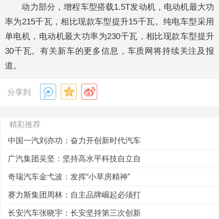
动力部分，增程车型搭载1.5T发动机，电动机最大功
率为215千瓦，相比现款车型提升15千瓦。纯电车型采用
单电机，电动机最大功率为230千瓦，相比现款车型提升
30千瓦。有关新车的更多信息，车质网将持续关注及报
道。
分享到
精彩推荐
中国一汽刘亦功：奋力开创新时代汽车
广汽集团吴坚：坚持高水平科技自立自
奇瑞汽车金弋波：发挥“小草房精神”
赛力斯集团周林：自主品牌崛起必须打
长安汽车张晓宇：长安坚持第三次创新