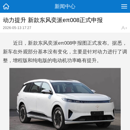
新闻中心
动力提升 新款东风奕派eπ008正式申报
2026-05-13 17:27
近日，新款东风奕派eπ008申报图正式发布。据悉，
新车在外观部分基本没有变化，主要是针对动力进行了调
整，增程版和纯电版的电动机功率略有提升。