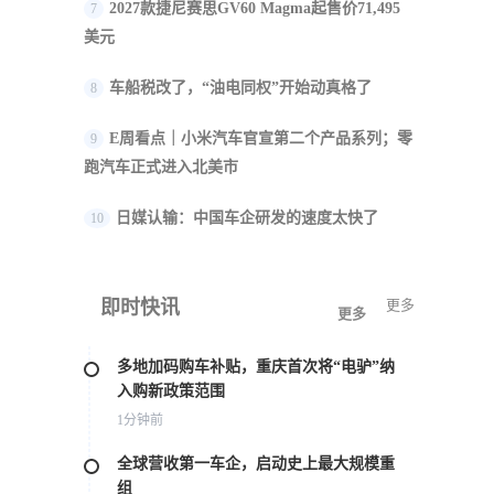
2027款捷尼赛思GV60 Magma起售价71,495
7
美元
车船税改了，“油电同权”开始动真格了
8
E周看点｜小米汽车官宣第二个产品系列；零
9
跑汽车正式进入北美市
日媒认输：中国车企研发的速度太快了
10
即时快讯
更多
更多
多地加码购车补贴，重庆首次将“电驴”纳
入购新政策范围
1分钟前
全球营收第一车企，启动史上最大规模重
组