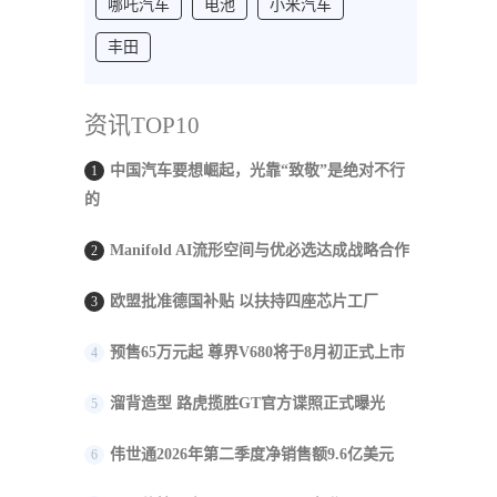
哪吒汽车
电池
小米汽车
丰田
资讯TOP10
中国汽车要想崛起，光靠“致敬”是绝对不行
1
的
Manifold AI流形空间与优必选达成战略合作
2
欧盟批准德国补贴 以扶持四座芯片工厂
3
预售65万元起 尊界V680将于8月初正式上市
4
溜背造型 路虎揽胜GT官方谍照正式曝光
5
伟世通2026年第二季度净销售额9.6亿美元
6