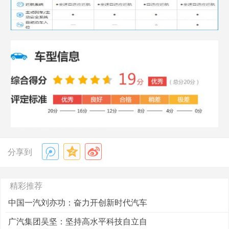
分享到
精彩推荐
中国一汽刘亦功：奋力开创新时代汽车
广汽集团吴坚：坚持高水平科技自立自