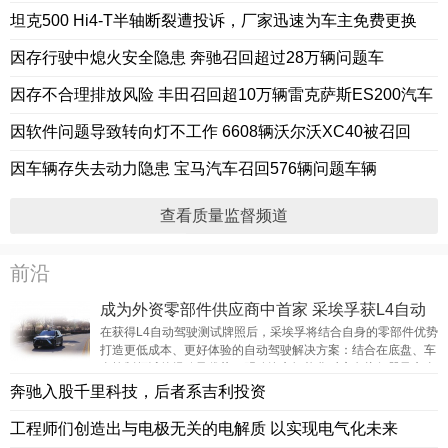
坦克500 Hi4-T半轴断裂遭投诉，厂家迅速为车主免费更换
因存行驶中熄火安全隐患 奔驰召回超过28万辆问题车
因存不合理排放风险 丰田召回超10万辆雷克萨斯ES200汽车
因软件问题导致转向灯不工作 6608辆沃尔沃XC40被召回
因车辆存失去动力隐患 宝马汽车召回576辆问题车辆
查看质量监督频道
前沿
成为外资零部件供应商中首家 采埃孚获L4自动
驾驶测试牌照始末
在获得L4自动驾驶测试牌照后，采埃孚将结合自身的零部件优势
打造更低成本、更好体验的自动驾驶解决方案：结合在底盘、车
身控制领域的经验及优势，明确汽车智能化对底盘执行器及车身
控制算法的需
奔驰入股千里科技，后者系吉利投资
工程师们创造出与电极无关的电解质 以实现电气化未来