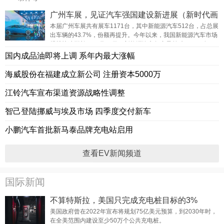
广州车展，见证汽车强国建设新进展（新时代画
卷）
本届广州车展共有展车1171台，其中新能源汽车512台，占总展
出车辆的43.7%，份额再提升。今年以来，我国新能源汽车市场
规模快速增长，11月14日，新能源汽车年产量首破1000万辆，
标志着我国新能源
国内成品油即将上调 系年内最大涨幅
海威股份在福建成立新公司 注册资本5000万
江铃汽车宣布渠道资源战略性调整
智己登陆挪威与埃及市场 四季度交付新车
小鹏汽车首批新马泰品牌充电站启用
查看EV新闻频道
国际新闻
不算特斯拉，美国只完成充电桩目标的3%
美国政府曾在2022年宣布将规划75亿美元预算，到2030年时，
在全美范围内建设至少50万个公共充电桩。