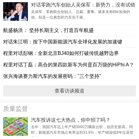
对话零跑汽车创始人吴保军：新势力，没有试错
的成本
吴保军，零跑联合创始人、总裁、董事。诸多名称title加身的
他，却是一位典型的汽车实干家。
航盛杨洪： 坚持长期主义，打造百年航盛
对话朱江明：按下中国新能源汽车全球化发展的加速键
程里对话彭钢：全新北京BJ40如何打破传统越野边界
程里对话丁磊：高合的第四款新车为何是百万级的HiPhi A？
张兴海谈赛力斯汽车的发展密码："三个坚持"
查看访谈频道
质量监督
汽车投诉这七大热点，你中招了吗？
去年，我国汽车迈上年产销3000万辆新台阶，创历史新高。同
时，新能源汽车市场占有率达到31.6%，年产销连续9年位居世
界第一。