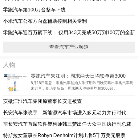
零跑汽车第100万台整车下线
小米汽车公布方向盘辅助控制相关专利
零跑汽车迎百万辆下线： 仅用343天完成50万到100万的全新
查看汽车产业频道
人物
零跑汽车朱江明：周末两天日均锁单超3000
台，创历史新高
8月18日消息，零跑汽车创始人朱江明昨日晚间晒出零跑汽车周
末订单，创历史新高，周末两天净锁单均超3000台。
安徽江淮汽车集团原董事长安进被查
长安汽车张晓宇：新能源汽车市场进入多元动力并行时代
前长安汽车首席软件架构师韩三楚出任大众中国执行副总裁
特斯拉女董事长Robyn Denholm计划出售5千万美元股票