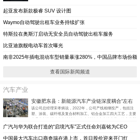
起亚发布新款极睿 SUV 设计图
Waymo自动驾驶出租车业务持续扩张
特斯拉在奥斯汀启动无安全员自动驾驶出租车服务
比亚迪旗舰电动车首次曝光
南非2025年插电混动车型销量暴涨280%，中国品牌市场份额
查看国际新闻频道
汽车产业
安徽肥东县：新能源汽车产业链深度耦合“左右
为邻”
该公司总经理宋孝炳说，2022年，公司产线相继投产，包括注
塑、涂装、碳纤维及复合材料加工、铝合金加工四大工艺，主要
产品为新能源动力电池托盘、复合材料动力电池上盖、汽车注塑
及喷涂件。
广汽与华为联合打造的“启境汽车”正式任命刘嘉铭为CEO
中国最大汽车出口商奇瑞在港上市，首日股价迎来开门红