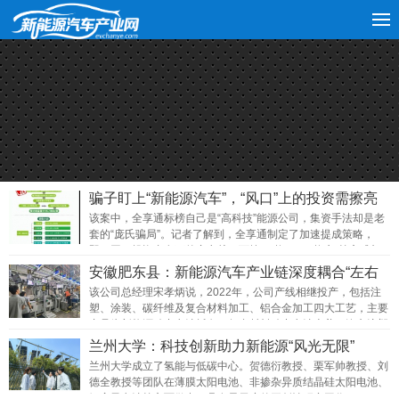
骗子盯上“新能源汽车”，“风口”上的投资需擦亮
双眼
该案中，全享通标榜自己是“高科技”能源公司，集资手法却是老
套的“庞氏骗局”。记者了解到，全享通制定了加速提成策略，
即：同一投资者名下的充电桩，可按“一拖三”“一拖六”等方式加
速获得
安徽肥东县：新能源汽车产业链深度耦合“左右
为邻”
该公司总经理宋孝炳说，2022年，公司产线相继投产，包括注
塑、涂装、碳纤维及复合材料加工、铝合金加工四大工艺，主要
产品为新能源动力电池托盘、复合材料动力电池上盖、汽车注塑
及喷涂件。
兰州大学：科技创新助力新能源“风光无限”
兰州大学成立了氢能与低碳中心。贺德衍教授、栗军帅教授、刘
德全教授等团队在薄膜太阳电池、非掺杂异质结晶硅太阳电池、
锂离子电池等方面做出了具有显示度的开创性研究工作