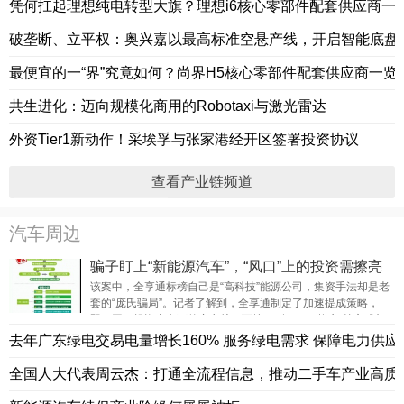
转折点。
凭何扛起理想纯电转型大旗？理想i6核心零部件配套供应商一
破垄断、立平权：奥兴嘉以最高标准空悬产线，开启智能底盘
最便宜的一“界”究竟如何？尚界H5核心零部件配套供应商一览
共生进化：迈向规模化商用的Robotaxi与激光雷达
外资Tier1新动作！采埃孚与张家港经开区签署投资协议
查看产业链频道
汽车周边
骗子盯上“新能源汽车”，“风口”上的投资需擦亮
双眼
该案中，全享通标榜自己是“高科技”能源公司，集资手法却是老
套的“庞氏骗局”。记者了解到，全享通制定了加速提成策略，
即：同一投资者名下的充电桩，可按“一拖三”“一拖六”等方式加
速获得
去年广东绿电交易电量增长160% 服务绿电需求 保障电力供应
全国人大代表周云杰：打通全流程信息，推动二手车产业高质