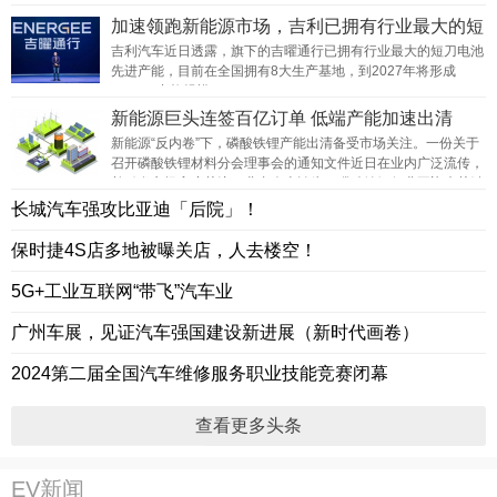
加速领跑新能源市场，吉利已拥有行业最大的短
刀电池产能
吉利汽车近日透露，旗下的吉曜通行已拥有行业最大的短刀电池
先进产能，目前在全国拥有8大生产基地，到2027年将形成
70GWh产能规模。
新能源巨头连签百亿订单 低端产能加速出清
新能源“反内卷”下，磷酸铁锂产能出清备受市场关注。一份关于
召开磷酸铁锂材料分会理事会的通知文件近日在业内广泛流传，
并引发市场高度关注。业内人士认为，磷酸铁锂行业正迎来关键
转折点。
长城汽车强攻比亚迪「后院」！
保时捷4S店多地被曝关店，人去楼空！
5G+工业互联网“带飞”汽车业
广州车展，见证汽车强国建设新进展（新时代画卷）
2024第二届全国汽车维修服务职业技能竞赛闭幕
查看更多头条
EV新闻