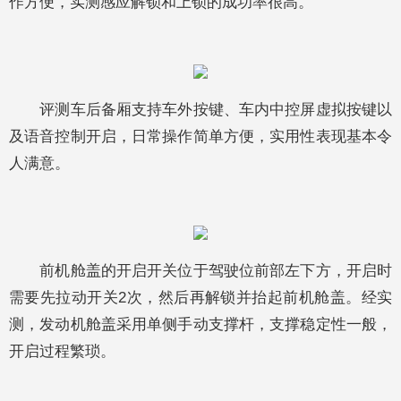
作方便，实测感应解锁和上锁的成功率很高。
评测车后备厢支持车外按键、车内中控屏虚拟按键以
及语音控制开启，日常操作简单方便，实用性表现基本令
人满意。
前机舱盖的开启开关位于驾驶位前部左下方，开启时
需要先拉动开关2次，然后再解锁并抬起前机舱盖。经实
测，发动机舱盖采用单侧手动支撑杆，支撑稳定性一般，
开启过程繁琐。