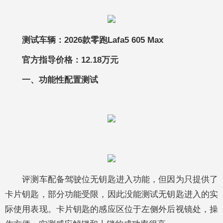
测试车辆：2026款零跑Lafa5 605 Max
官方指导价格：12.18万元
一、功能性配置测试
评测车配备驾驶位无钥匙进入功能，但因为只提供了
卡片钥匙，部分功能受限，因此没能测试无钥匙进入的实
际使用表现。卡片钥匙的感应区位于左侧外后视镜处，操