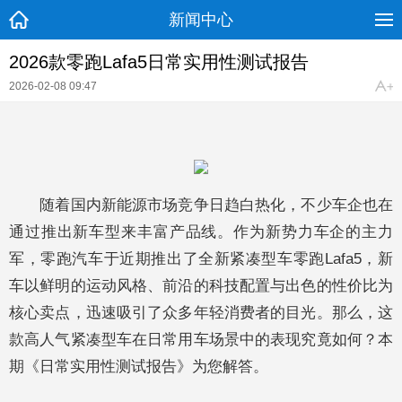
新闻中心
2026款零跑Lafa5日常实用性测试报告
2026-02-08 09:47
随着国内新能源市场竞争日趋白热化，不少车企也在
通过推出新车型来丰富产品线。作为新势力车企的主力
军，零跑汽车于近期推出了全新紧凑型车零跑Lafa5，新
车以鲜明的运动风格、前沿的科技配置与出色的性价比为
核心卖点，迅速吸引了众多年轻消费者的目光。那么，这
款高人气紧凑型车在日常用车场景中的表现究竟如何？本
期《日常实用性测试报告》为您解答。