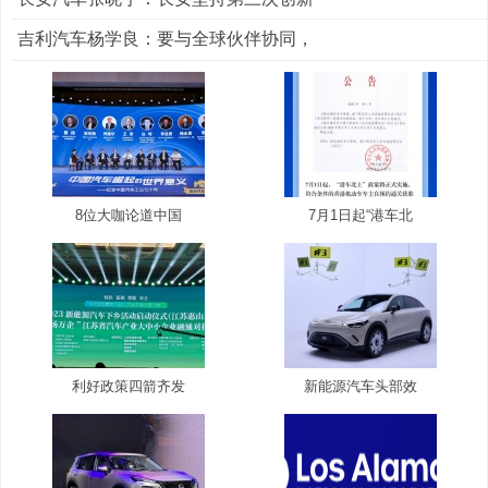
吉利汽车杨学良：要与全球伙伴协同，
8位大咖论道中国
7月1日起“港车北
利好政策四箭齐发
新能源汽车头部效