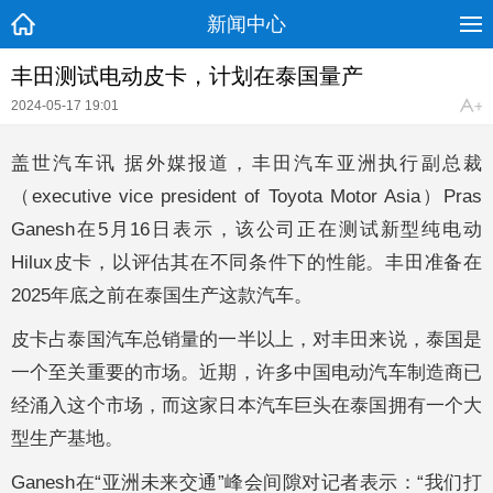
新闻中心
丰田测试电动皮卡，计划在泰国量产
2024-05-17 19:01
盖世汽车讯 据外媒报道，丰田汽车亚洲执行副总裁
（executive vice president of Toyota Motor Asia）Pras
Ganesh在5月16日表示，该公司正在测试新型纯电动
Hilux皮卡，以评估其在不同条件下的性能。丰田准备在
2025年底之前在泰国生产这款汽车。
皮卡占泰国汽车总销量的一半以上，对丰田来说，泰国是
一个至关重要的市场。近期，许多中国电动汽车制造商已
经涌入这个市场，而这家日本汽车巨头在泰国拥有一个大
型生产基地。
Ganesh在“亚洲未来交通”峰会间隙对记者表示：“我们打