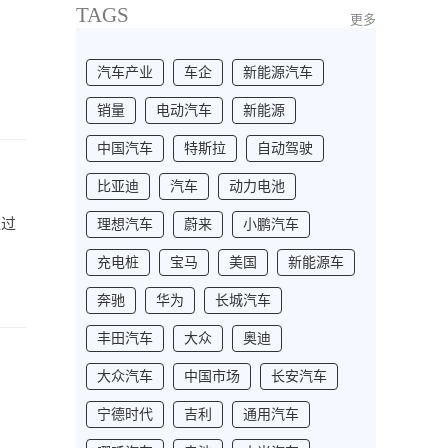
TAGS
更多
汽车产业
车企
新能源汽车
销量
电动汽车
新能源
中国汽车
特斯拉
自动驾驶
比亚迪
汽车
动力电池
通过
理想汽车
蔚来
小鹏汽车
充电桩
宝马
美国
新能源车
奔驰
华为
长城汽车
丰田汽车
大众
奥迪
大众汽车
中国市场
长安汽车
宁德时代
吉利
通用汽车