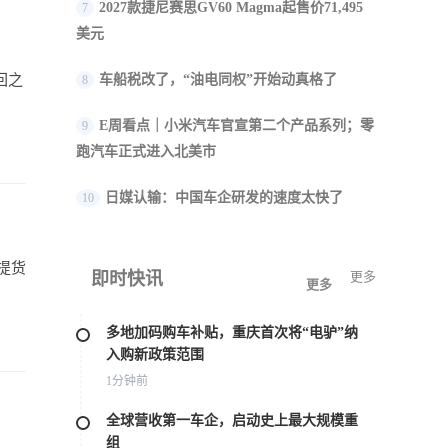
2027款捷尼赛思GV60 Magma起售价71,495
7
美元
回之
车船税改了，“油电同权”开始动真格了
8
E周看点｜小米汽车官宣第二个产品系列；零
9
跑汽车正式进入北美市
日媒认输：中国车企研发的速度太快了
10
并提货
即时快讯
更多
更多
多地加码购车补贴，重庆首次将“电驴”纳
入购新政策范围
1分钟前
全球营收第一车企，启动史上最大规模重
组