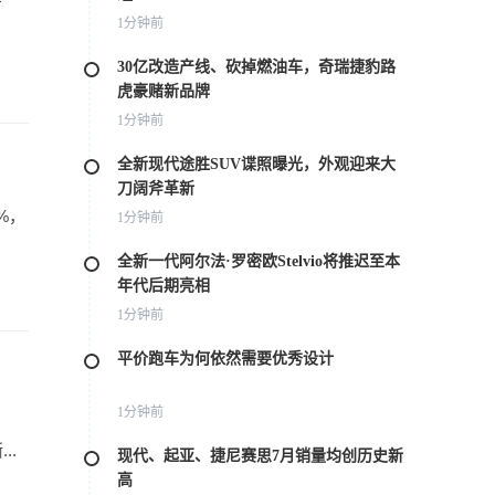
万
1分钟前
30亿改造产线、砍掉燃油车，奇瑞捷豹路
虎豪赌新品牌
1分钟前
全新现代途胜SUV谍照曝光，外观迎来大
刀阔斧革新
%，
1分钟前
全新一代阿尔法·罗密欧Stelvio将推迟至本
年代后期亮相
1分钟前
平价跑车为何依然需要优秀设计
1分钟前
..
现代、起亚、捷尼赛思7月销量均创历史新
高