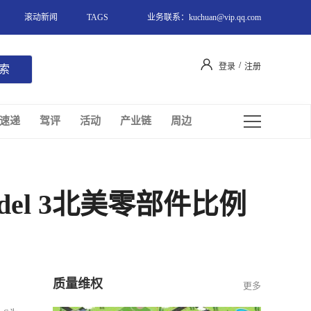
滚动新闻
TAGS
业务联系：kuchuan@vip.qq.com
/
登录
注册
速递
驾评
活动
产业链
周边
l 3北美零部件比例
质量维权
更多