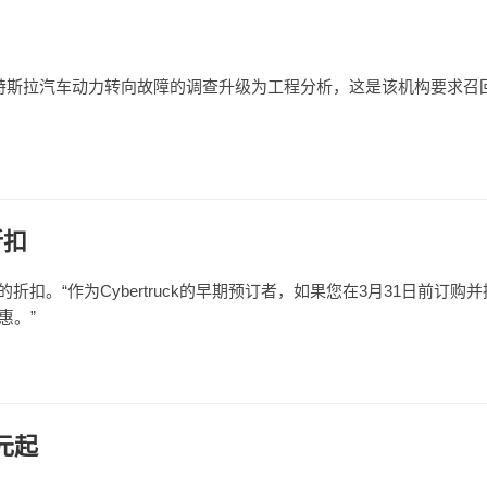
对特斯拉汽车动力转向故障的调查升级为工程分析，这是该机构要求召
折扣
的折扣。“作为Cybertruck的早期预订者，如果您在3月31日前订购
优惠。”
万元起