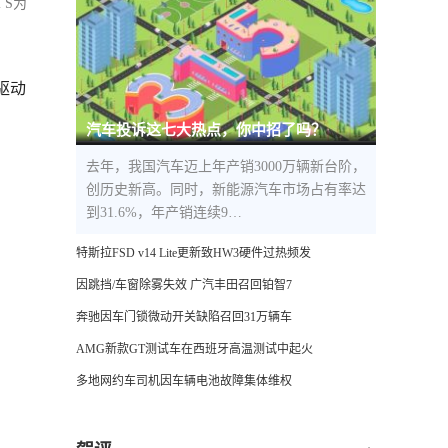
 S为
驱动
汽车投诉这七大热点，你中招了吗？
去年，我国汽车迈上年产销3000万辆新台阶，
创历史新高。同时，新能源汽车市场占有率达
到31.6%，年产销连续9…
特斯拉FSD v14 Lite更新致HW3硬件过热频发
因跳挡/车窗除雾失效 广汽丰田召回铂智7
奔驰因车门锁微动开关缺陷召回31万辆车
AMG新款GT测试车在西班牙高温测试中起火
多地网约车司机因车辆电池故障集体维权