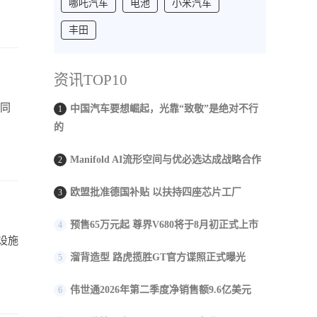
哪吒汽车
电池
小米汽车
丰田
资讯TOP10
还同
中国汽车要想崛起，光靠“致敬”是绝对不行
1
的
Manifold AI流形空间与优必选达成战略合作
2
欧盟批准德国补贴 以扶持四座芯片工厂
3
预售65万元起 尊界V680将于8月初正式上市
4
设施
溜背造型 路虎揽胜GT官方谍照正式曝光
5
伟世通2026年第二季度净销售额9.6亿美元
6