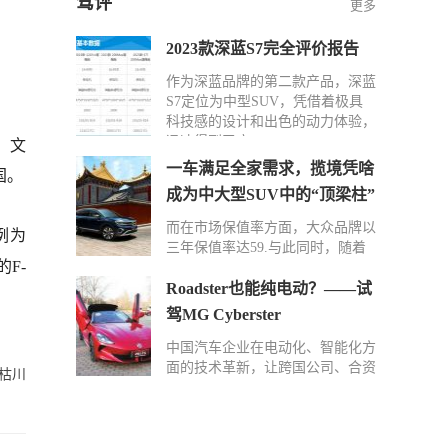
驾评
更多
2023款深蓝S7完全评价报告
作为深蓝品牌的第二款产品，深蓝
S7定位为中型SUV，凭借着极具
科技感的设计和出色的动力体验，
迅速得到了广…
。文
一车满足全家需求，揽境凭啥
国。
成为中大型SUV中的“顶梁柱”
而在市场保值率方面，大众品牌以
例为
三年保值率达59.与此同时，随着
的F-
功能配置更升一级的2024款揽境入
场以及在后…
Roadster也能纯电动？——试
驾MG Cyberster
中国汽车企业在电动化、智能化方
面的技术革新，让跨国公司、合资
枯川
车企感受到了前所未有的压力。但
同质化车型…