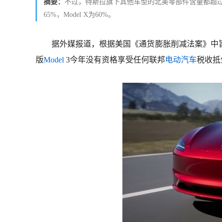
摘要：
不过，特斯拉旗下其他车型的北美零部件含量都超过50%
65%，Model X为60%。
据外媒报道，根据美国《通货膨胀削减法案》中
版
Model
3今年没有资格享受任何联邦
电动汽车
税收抵