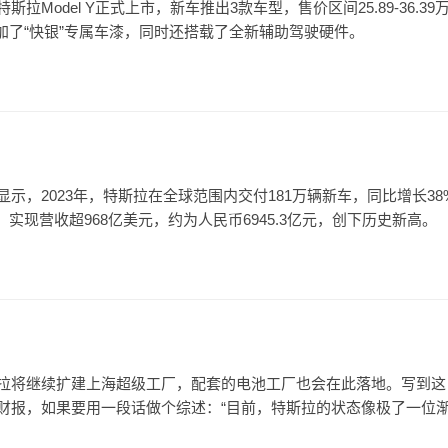
拉Model Y正式上市，新车推出3款车型，售价区间25.89-36.39
加了“快银”专属车漆，同时还搭载了全新辅助驾驶硬件。
显示，2023年，特斯拉在全球范围内交付181万辆新车，同比增长38
实现营收超968亿美元，约为人民币6945.3亿元，创下历史新高。
斯拉将继续扩建上海超级工厂，配套的电池工厂也会在此落地。写到这
年财报，如果要用一段话做个综述：“目前，特斯拉的状态像极了一位渐.