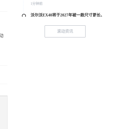
1分钟前
沃尔沃EX40将于2027年被一款尺寸更长、
车身更高的EX50接替
1分钟前
滚动资讯
动
轩尼诗“黑鸟”重拾经典，搭载六速栅栏式
手动变速箱
1分钟前
奥迪全新小型电动掀背车现身纽北赛道激
烈测试
1分钟前
捷尼赛思官宣：全新GV90量产车型将配备
对开式车门
1分钟前
今年加州民众选购混动汽车的数量已超过
纯电动汽车