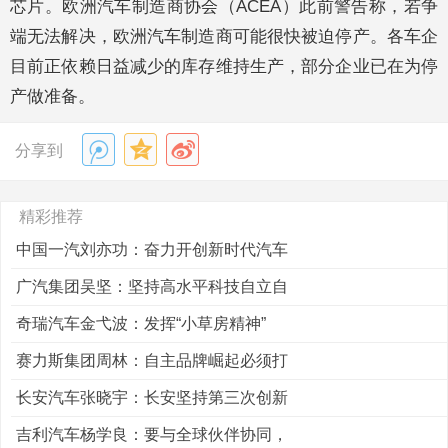
芯片。欧洲汽车制造商协会（ACEA）此前警告称，若争
端无法解决，欧洲汽车制造商可能很快被迫停产。各车企
目前正依赖日益减少的库存维持生产，部分企业已在为停
产做准备。
分享到
精彩推荐
中国一汽刘亦功：奋力开创新时代汽车
广汽集团吴坚：坚持高水平科技自立自
奇瑞汽车金弋波：发挥“小草房精神”
赛力斯集团周林：自主品牌崛起必须打
长安汽车张晓宇：长安坚持第三次创新
吉利汽车杨学良：要与全球伙伴协同，