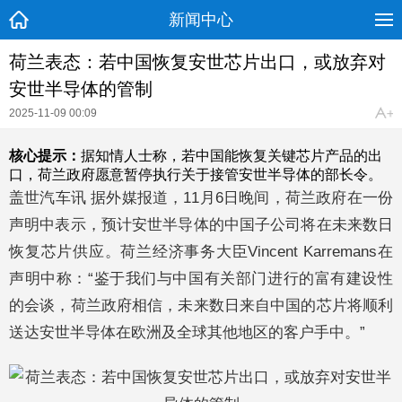
新闻中心
荷兰表态：若中国恢复安世芯片出口，或放弃对
安世半导体的管制
2025-11-09 00:09
核心提示：
据知情人士称，若中国能恢复关键芯片产品的出
口，荷兰政府愿意暂停执行关于接管安世半导体的部长令。
盖世汽车讯 据外媒报道，11月6日晚间，荷兰政府在一份
声明中表示，预计安世半导体的中国子公司将在未来数日
恢复芯片供应。荷兰经济事务大臣Vincent Karremans在
声明中称：“鉴于我们与中国有关部门进行的富有建设性
的会谈，荷兰政府相信，未来数日来自中国的芯片将顺利
送达安世半导体在欧洲及全球其他地区的客户手中。”