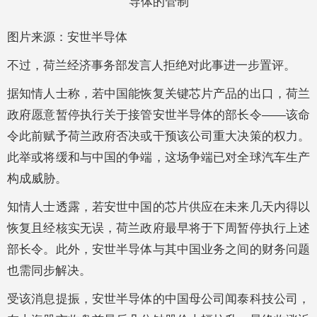
图片来源：安世半导体
不过，荷兰经济事务部发言人拒绝对此事进一步置评。
据知情人士称，若中国能恢复关键芯片产品的出口，荷兰
政府愿意暂停执行关于接管安世半导体的部长令——该命
令此前赋予荷兰政府否决或干预该公司重大决策的权力。
此举或将缓和与中国的争端，这场争端已对全球汽车生产
构成威胁。
知情人士透露，若安世中国的芯片供应在未来几天内得以
恢复且经核实无误，荷兰政府最早将于下周暂停执行上述
部长令。此外，安世半导体与其中国业务之间的财务问题
也需同步解决。
受该消息提振，安世半导体的中国母公司闻泰科技公司，