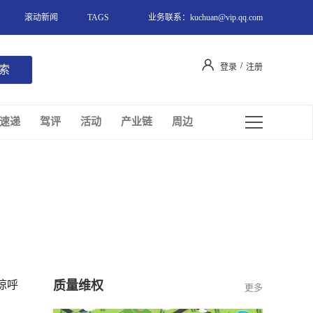
滚动新闻
TAGS
业务联系：kuchuan@vip.qq.com
/
登录
注册
速递
驾评
活动
产业链
周边
惊呼
质量维权
更多