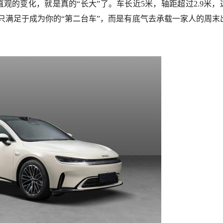
观的变化，就是真的“长大”了。车长近5米，轴距超过2.9米，
再只满足于成为你的“第二台车”，而是有底气去承载一家人的周末