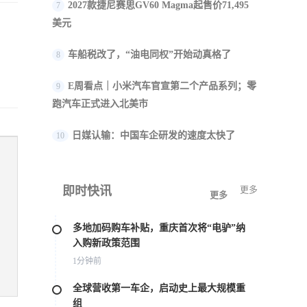
2027款捷尼赛思GV60 Magma起售价71,495
7
美元
车船税改了，“油电同权”开始动真格了
8
E周看点｜小米汽车官宣第二个产品系列；零
9
跑汽车正式进入北美市
日媒认输：中国车企研发的速度太快了
10
即时快讯
更多
更多
多地加码购车补贴，重庆首次将“电驴”纳
入购新政策范围
1分钟前
全球营收第一车企，启动史上最大规模重
组