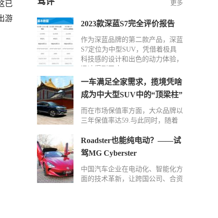
驾评
更多
这已
出游
2023款深蓝S7完全评价报告
作为深蓝品牌的第二款产品，深蓝
S7定位为中型SUV，凭借着极具
科技感的设计和出色的动力体验，
迅速得到了广…
一车满足全家需求，揽境凭啥
成为中大型SUV中的“顶梁柱”
而在市场保值率方面，大众品牌以
三年保值率达59.与此同时，随着
功能配置更升一级的2024款揽境入
场以及在后…
Roadster也能纯电动？——试
驾MG Cyberster
中国汽车企业在电动化、智能化方
面的技术革新，让跨国公司、合资
车企感受到了前所未有的压力。但
同质化车型…