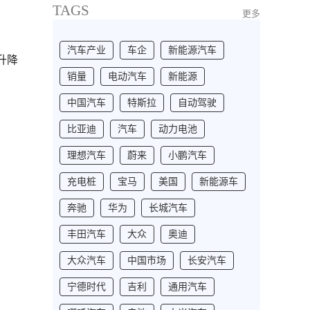
TAGS
更多
汽车产业
车企
新能源汽车
升降
销量
电动汽车
新能源
中国汽车
特斯拉
自动驾驶
比亚迪
汽车
动力电池
理想汽车
蔚来
小鹏汽车
充电桩
宝马
美国
新能源车
奔驰
华为
长城汽车
丰田汽车
大众
奥迪
大众汽车
中国市场
长安汽车
宁德时代
吉利
通用汽车