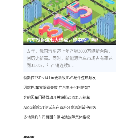
汽车投诉这七大热点，你中招了吗？
去年，我国汽车迈上年产销3000万辆新台阶，
创历史新高。同时，新能源汽车市场占有率达
到31.6%，年产销连续9…
特斯拉FSD v14 Lite更新致HW3硬件过热频发
因跳挡/车窗除雾失效 广汽丰田召回铂智7
奔驰因车门锁微动开关缺陷召回31万辆车
AMG新款GT测试车在西班牙高温测试中起火
多地网约车司机因车辆电池故障集体维权