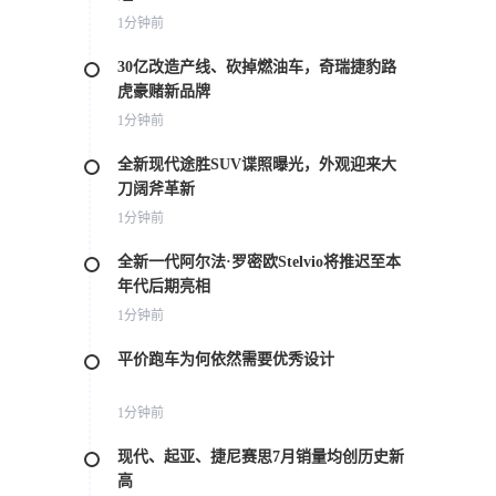
1分钟前
30亿改造产线、砍掉燃油车，奇瑞捷豹路
虎豪赌新品牌
1分钟前
全新现代途胜SUV谍照曝光，外观迎来大
刀阔斧革新
1分钟前
全新一代阿尔法·罗密欧Stelvio将推迟至本
年代后期亮相
1分钟前
平价跑车为何依然需要优秀设计
1分钟前
现代、起亚、捷尼赛思7月销量均创历史新
高