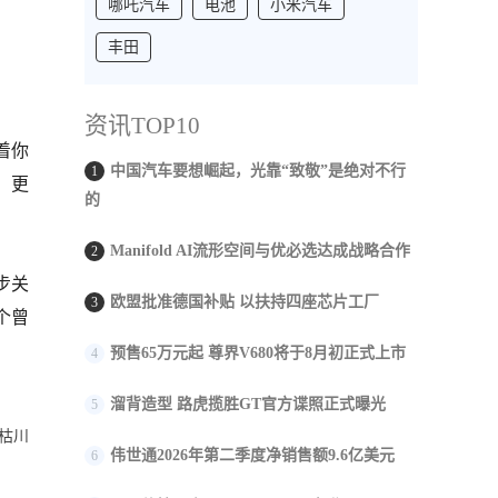
哪吒汽车
电池
小米汽车
丰田
资讯TOP10
着你
中国汽车要想崛起，光靠“致敬”是绝对不行
1
，更
的
Manifold AI流形空间与优必选达成战略合作
2
步关
欧盟批准德国补贴 以扶持四座芯片工厂
3
个曾
预售65万元起 尊界V680将于8月初正式上市
4
溜背造型 路虎揽胜GT官方谍照正式曝光
5
枯川
伟世通2026年第二季度净销售额9.6亿美元
6