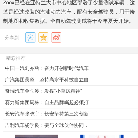
Zoox已经在亚特兰大市中心地区部署了少量测试车辆，这
些是经过改装的汽油动力汽车，配有安全驾驶员，用于绘
制地图和收集数据。全自动驾驶测试将于今年夏天开始。
分享到
精彩推荐
中国一汽刘亦功：奋力开创新时代汽车
广汽集团吴坚：坚持高水平科技自立自
奇瑞汽车金弋波：发挥“小草房精神”
赛力斯集团周林：自主品牌崛起必须打
长安汽车张晓宇：长安坚持第三次创新
吉利汽车杨学良：要与全球伙伴协同，