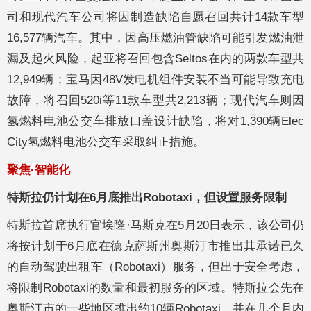
司和现代汽车公司将因制造缺陷自愿召回共计14款车型
16,577辆汽车。其中，因高压燃油管缺陷可能引发燃油泄
漏及起火风险，起亚将召回包含Seltos在内的两款车型共
12,949辆；宝马因48V发电机组件安装不当可能导致充电
故障，将召回520i等11款车型共2,213辆；现代汽车则因
氢燃料电池公交车排放口盖设计缺陷，将对1,390辆Elec
City氢燃料电池公交车采取纠正措施。
聚焦·智能化
特斯拉仍计划在6月底推出Robotaxi，但设置服务限制
特斯拉首席执行官埃隆·马斯克在5月20日表示，该公司仍
将按计划于6月底在德克萨斯州奥斯汀市推出其承诺已久
的自动驾驶出租车（Robotaxi）服务，但出于安全考虑，
将限制Robotaxi的数量和最初服务的区域。特斯拉会先在
奥斯汀市的一些地区推出约10辆Robotaxi，并在几个月内