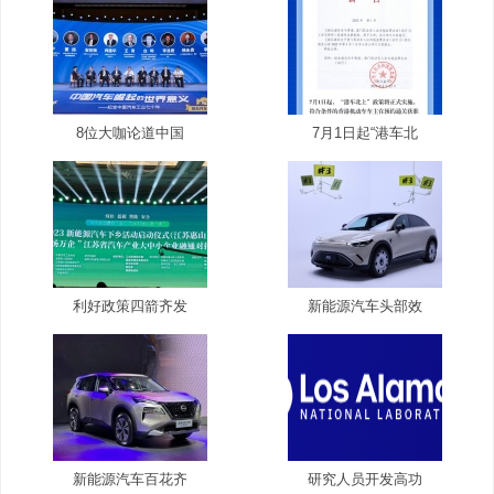
8位大咖论道中国
7月1日起“港车北
利好政策四箭齐发
新能源汽车头部效
新能源汽车百花齐
研究人员开发高功