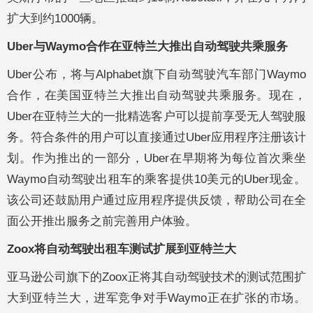
扩大到约1000辆。
Uber与Waymo合作在亚特兰大推出自动驾驶共乘服务
Uber公布，将与Alphabet旗下自动驾驶汽车部门Waymo
合作，在美国亚特兰大推出自动驾驶共乘服务。现在，
Uber在亚特兰大的一批精选客户可以提前享受无人驾驶服
务。符合条件的用户可以直接通过Uber应用程序注册该计
划。作为推出的一部分，Uber在早期将为每位首次乘坐
Waymo自动驾驶出租车的乘客提供10美元的Uber现金。
该公司还鼓励用户通过应用程序提供反馈，帮助公司在全
面公开推出服务之前完善用户体验。
Zoox将自动驾驶出租车测试扩展到亚特兰大
亚马逊公司旗下的Zoox正将其自动驾驶技术的测试范围扩
大到亚特兰大，进军竞争对手Waymo正在扩张的市场。