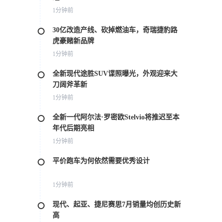
1分钟前
30亿改造产线、砍掉燃油车，奇瑞捷豹路
虎豪赌新品牌
1分钟前
全新现代途胜SUV谍照曝光，外观迎来大
刀阔斧革新
1分钟前
全新一代阿尔法·罗密欧Stelvio将推迟至本
年代后期亮相
1分钟前
平价跑车为何依然需要优秀设计
1分钟前
现代、起亚、捷尼赛思7月销量均创历史新
高