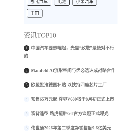
哪吒汽车
电池
小米汽车
丰田
资讯TOP10
中国汽车要想崛起，光靠“致敬”是绝对不行
1
的
Manifold AI流形空间与优必选达成战略合作
2
欧盟批准德国补贴 以扶持四座芯片工厂
3
预售65万元起 尊界V680将于8月初正式上市
4
溜背造型 路虎揽胜GT官方谍照正式曝光
5
伟世通2026年第二季度净销售额9.6亿美元
6