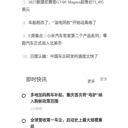
2027款捷尼赛思GV60 Magma起售价71,495
7
美元
车船税改了，“油电同权”开始动真格了
8
E周看点｜小米汽车官宣第二个产品系列；零
9
跑汽车正式进入北美市
日媒认输：中国车企研发的速度太快了
10
即时快讯
更多
更多
多地加码购车补贴，重庆首次将“电驴”纳
入购新政策范围
1分钟前
全球营收第一车企，启动史上最大规模重
组