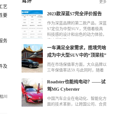
驾评
更多
工艺
2023款深蓝S7完全评价报告
性要
作为深蓝品牌的第二款产品，深蓝
S7定位为中型SUV，凭借着极具
科技感的设计和出色的动力体验，
迅速得到了广…
服务
一车满足全家需求，揽境凭啥
成为中大型SUV中的“顶梁柱”
而在市场保值率方面，大众品牌以
件及
三年保值率达59.与此同时，随着
功能配置更升一级的2024款揽境入
场以及在后…
Roadster也能纯电动？——试
驾MG Cyberster
枯川
中国汽车企业在电动化、智能化方
面的技术革新，让跨国公司、合资
车企感受到了前所未有的压力。但
同质化车型…