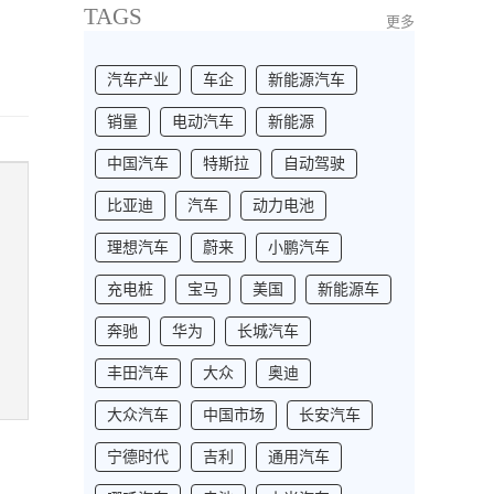
TAGS
更多
汽车产业
车企
新能源汽车
销量
电动汽车
新能源
中国汽车
特斯拉
自动驾驶
比亚迪
汽车
动力电池
理想汽车
蔚来
小鹏汽车
充电桩
宝马
美国
新能源车
奔驰
华为
长城汽车
丰田汽车
大众
奥迪
大众汽车
中国市场
长安汽车
宁德时代
吉利
通用汽车