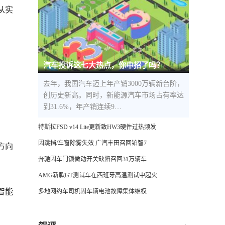
从实
汽车投诉这七大热点，你中招了吗？
去年，我国汽车迈上年产销3000万辆新台阶，
创历史新高。同时，新能源汽车市场占有率达
到31.6%，年产销连续9…
特斯拉FSD v14 Lite更新致HW3硬件过热频发
因跳挡/车窗除雾失效 广汽丰田召回铂智7
方向
奔驰因车门锁微动开关缺陷召回31万辆车
AMG新款GT测试车在西班牙高温测试中起火
智能
多地网约车司机因车辆电池故障集体维权