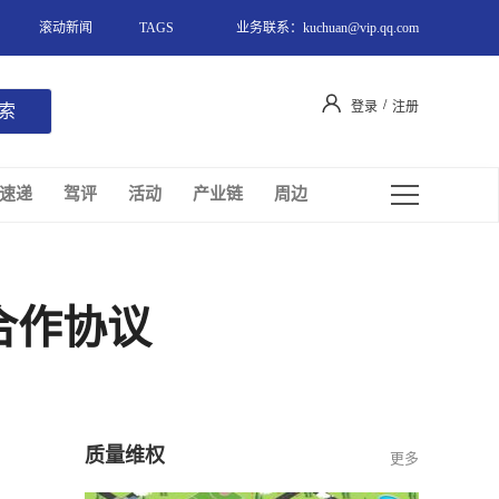
滚动新闻
TAGS
业务联系：kuchuan@vip.qq.com
/
登录
注册
速递
驾评
活动
产业链
周边
合作协议
质量维权
更多