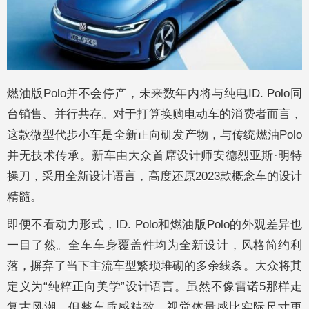
燃油版Polo并不会停产，未来数年内将与纯电ID. Polo同
台销售、并行共存。对于打算换购电动车的消费者而言，
这款微型代步小车是全新正向研发产物，与传统燃油Polo
并无技术传承。新车由大众首席设计师安德烈亚斯·明特
操刀，采用全新设计语言，高度还原2023款概念车的设计
精髓。
即便不看动力形式，ID. Polo和燃油版Polo的外观差异也
一目了然。全车车身覆盖件均为全新设计，风格简约利
落，摒弃了当下主流车型繁琐堆砌的多余线条。大众将其
定义为“纯粹正向美学”设计语言。虽然不像雷诺5那样走
复古风潮，但整车质感精致，视觉体量感比实际尺寸更