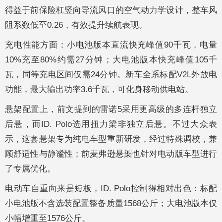
得益于前保险杠竖向导流风口的空气动力学设计，整车风
阻系数低至0.26，有效提升续航表现。
充电性能方面：小电池版本直流快充峰值90千瓦，电量
10%充至80%约需27分钟；大电池版本快充峰值105千
瓦，同等充电区间仅需24分钟。新车全系标配V2L外放电
功能，最大输出功率3.6千瓦，可化身移动供电站。
悬架配置上，前文提到的雷诺5采用更高级的多连杆独立
后悬，而ID. Polo选用扭力梁非独立后悬。不过大众表
示，这套悬架专为纯电车型重新研发，经过特殊调校，兼
顾舒适性与静谧性；前麦弗逊悬架也针对电动版车型进行
了专属优化。
电动车自重向来是短板，ID. Polo控制得相对出色：标配
小电池版不含选装配置整备质量1568公斤；大电池版本仅
小幅增重至1576公斤。