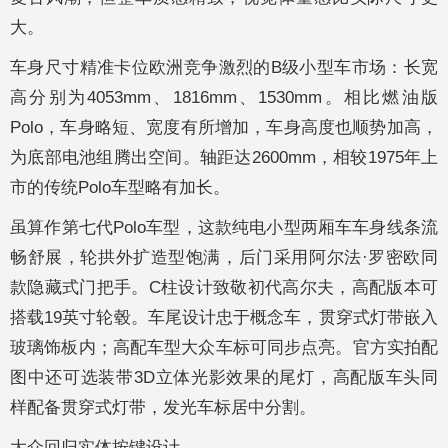
大。
车身尺寸精准卡位欧洲竞争激烈的B级小型车市场：长宽
高分别为4053mm、1816mm、1530mm。相比燃油版
Polo，车身略短、宽度有所增加，车身高度也顺势加高，
为底部电池组腾出空间。轴距达2600mm，相较1975年上
市的传统Polo车型略有加长。
虽算作第七代Polo车型，这款纯电小型两厢车车身线条流
畅舒展，轮拱外扩造型饱满，后门采用阿尔法·罗密欧同
款隐藏式门把手。C柱设计致敬初代高尔夫，高配版本可
搭载19英寸轮毂。车尾设计忠于概念车，贯穿式灯带嵌入
玻璃饰板内；高配车型大众车标可同步点亮。官方实拍配
图中还可选装带3D立体光影效果的尾灯，高配版车头同
样配备贯穿式灯带，发光车标居中分割。
大众回归实体按键设计