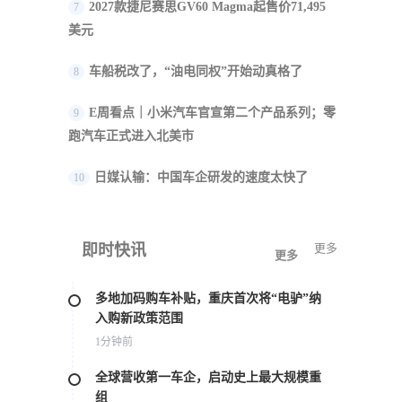
2027款捷尼赛思GV60 Magma起售价71,495
7
美元
车船税改了，“油电同权”开始动真格了
8
E周看点｜小米汽车官宣第二个产品系列；零
9
跑汽车正式进入北美市
日媒认输：中国车企研发的速度太快了
10
即时快讯
更多
更多
多地加码购车补贴，重庆首次将“电驴”纳
入购新政策范围
1分钟前
全球营收第一车企，启动史上最大规模重
组