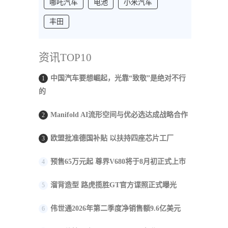
哪吒汽车
电池
小米汽车
丰田
资讯TOP10
中国汽车要想崛起，光靠“致敬”是绝对不行
1
的
Manifold AI流形空间与优必选达成战略合作
2
欧盟批准德国补贴 以扶持四座芯片工厂
3
预售65万元起 尊界V680将于8月初正式上市
4
溜背造型 路虎揽胜GT官方谍照正式曝光
5
伟世通2026年第二季度净销售额9.6亿美元
6