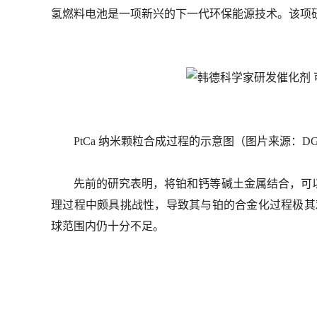
氢燃料电池是一项新兴的下一代环保能源技术。该项研究
PtCa 纳米颗粒合成过程的示意图（图片来源：DG
先前的研究表明，将铂和钙等碱土金属结合，可
理过程中颇具挑战性，导致其与铂的合金化过程极其
球范围内仍十分不足。