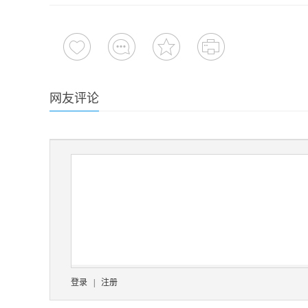
网友评论
登录
|
注册