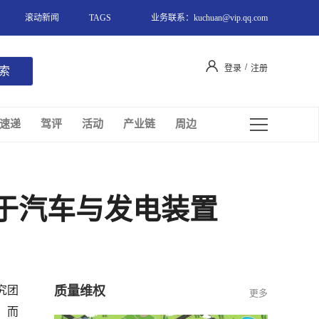
滚动新闻
TAGS
业务联系：kuchuan@vip.qq.com
/
登录
注册
速递
驾评
活动
产业链
周边
于汽车与发电装置
究团
质量维权
更多
，而