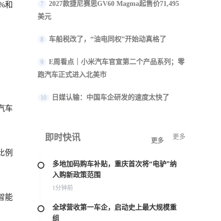
2027款捷尼赛思GV60 Magma起售价71,495
%和
7
美元
车船税改了，“油电同权”开始动真格了
8
E周看点｜小米汽车官宣第二个产品系列；零
9
跑汽车正式进入北美市
日媒认输：中国车企研发的速度太快了
10
汽车
即时快讯
更多
更多
比例
多地加码购车补贴，重庆首次将“电驴”纳
入购新政策范围
1分钟前
智能
全球营收第一车企，启动史上最大规模重
组