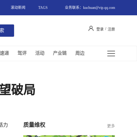
滚动新闻
TAGS
业务联系：kuchuan@vip.qq.com
/
登录
注册
速递
驾评
活动
产业链
周边
有望破局
质量维权
活力
更多