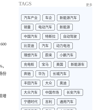
TAGS
更多
汽车产业
车企
新能源汽车
销量
电动汽车
新能源
中国汽车
特斯拉
自动驾驶
00
比亚迪
汽车
动力电池
理想汽车
蔚来
小鹏汽车
充电桩
宝马
美国
新能源车
%，
场份
奔驰
华为
长城汽车
丰田汽车
大众
奥迪
大众汽车
中国市场
长安汽车
现增
宁德时代
吉利
通用汽车