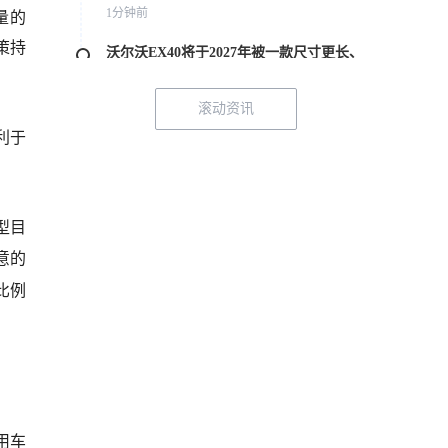
1分钟前
量的
策持
沃尔沃EX40将于2027年被一款尺寸更长、
车身更高的EX50接替
1分钟前
滚动资讯
利于
轩尼诗“黑鸟”重拾经典，搭载六速栅栏式
手动变速箱
1分钟前
型目
奥迪全新小型电动掀背车现身纽北赛道激
烈测试
意的
1分钟前
比例
捷尼赛思官宣：全新GV90量产车型将配备
对开式车门
1分钟前
今年加州民众选购混动汽车的数量已超过
纯电动汽车
用车