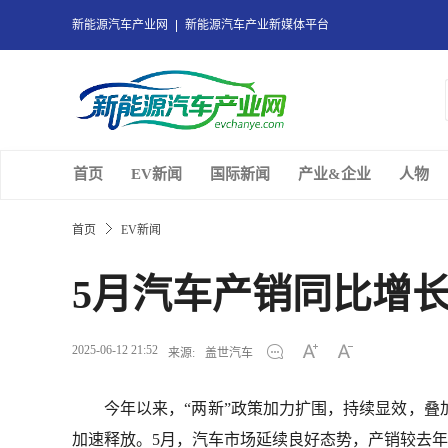
新能源汽车产业网
新能源汽车产业新媒体平台
首页
EV新闻
国际新闻
产业&企业
人物
首页
EV新闻
5月汽车产销同比增长
2025-06-12 21:52
来源:
盖世汽车
今年以来，“两新”政策加力扩围，持续显效，
加速释放。5月，汽车市场延续良好态势，产销较去年