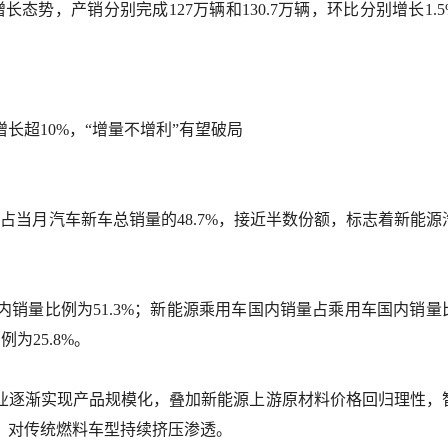
长态势，产销分别完成127万辆和130.7万辆，环比分别增长1.5
。
占当月汽车新车总销量的48.7%，接近半数份额，标志着新能源
销量比例为51.3%；新能源乘用车国内销量占乘用车国内销量
为25.8%。
业逐渐实现产品规模化，叠加新能源上游原材料价格回归理性，
，对传统燃料车型持续挤压渗透。