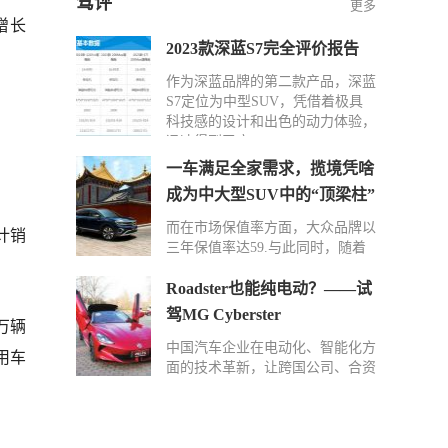
驾评
更多
增长
2023款深蓝S7完全评价报告
作为深蓝品牌的第二款产品，深蓝
S7定位为中型SUV，凭借着极具
科技感的设计和出色的动力体验，
迅速得到了广…
一车满足全家需求，揽境凭啥
成为中大型SUV中的“顶梁柱”
而在市场保值率方面，大众品牌以
计销
三年保值率达59.与此同时，随着
功能配置更升一级的2024款揽境入
场以及在后…
Roadster也能纯电动？——试
驾MG Cyberster
万辆
中国汽车企业在电动化、智能化方
用车
面的技术革新，让跨国公司、合资
车企感受到了前所未有的压力。但
同质化车型…