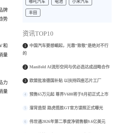
哪吒汽车
电池
小米汽车
品牌
丰田
趋势
资讯TOP10
V和
中国汽车要想崛起，光靠“致敬”是绝对不行
1
的
销量
Manifold AI流形空间与优必选达成战略合作
2
欧盟批准德国补贴 以扶持四座芯片工厂
3
品力
销量
预售65万元起 尊界V680将于8月初正式上市
4
溜背造型 路虎揽胜GT官方谍照正式曝光
5
伟世通2026年第二季度净销售额9.6亿美元
6