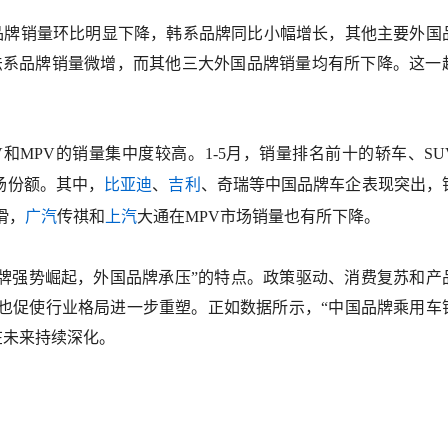
品牌销量环比明显下降，韩系品牌同比小幅增长，其他主要外国
和法系品牌销量微增，而其他三大外国品牌销量均有所下降。这一
和MPV的销量集中度较高。1-5月，销量排名前十的轿车、SU
的市场份额。其中，
比亚迪
、
吉利
、奇瑞等中国品牌车企表现突出，
滑，
广汽
传祺和
上汽
大通在MPV市场销量也有所下降。
国品牌强势崛起，外国品牌承压”的特点。政策驱动、消费复苏和产
也促使行业格局进一步重塑。正如数据所示，“中国品牌乘用车
在未来持续深化。