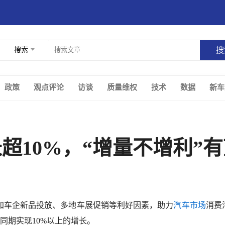
搜索
政策
观点评论
访谈
质量维权
技术
数据
新车
超10%，“增量不增利”
叠加车企新品投放、多地车展促销等利好因素，助力
汽车市场
消费
同期实现10%以上的增长。