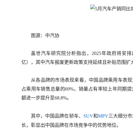
图源：中汽协
盖世汽车研究院分析指出，2025年政府将安排超
亿），其中汽车报废更新政策支持延续且补贴范围扩大，预
从各品牌的市场表现来看，中国品牌乘用车表现尤为亮
占乘用车销售总量的69%，销量占有率较上年同期提升5.
额进一步提升至68.8%。
其中，中国品牌在轿车、
SUV
和
MPV
三大细分市场
长，彰显出中国品牌在市场竞争中的优势地位。