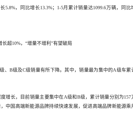
.8%，同比增长13.3%；1-5月累计销量达1099.6万辆，同比
A级、B级及C级销量有所下降。其中，销量最为集中的A级车累
程度增长，目前销量主要集中在A级和B级，累计销量分别为157
。这意味着，中国高端新能源品牌持续快速发展，促进高端品牌新能源乘