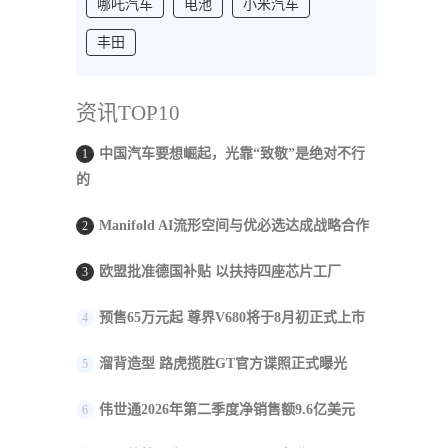
哪吒汽车
电池
小米汽车
丰田
资讯TOP10
中国汽车要想崛起，光靠“致敬”是绝对不行
1
的
Manifold AI流形空间与优必选达成战略合作
2
欧盟批准德国补贴 以扶持四座芯片工厂
3
预售65万元起 尊界V680将于8月初正式上市
4
溜背造型 路虎揽胜GT官方谍照正式曝光
5
伟世通2026年第二季度净销售额9.6亿美元
6