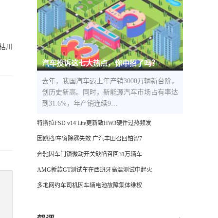
枯川
汽车投诉这七大热点，你中招了吗？
去年，我国汽车迈上年产销3000万辆新台阶，
创历史新高。同时，新能源汽车市场占有率达
到31.6%，年产销连续9…
特斯拉FSD v14 Lite更新致HW3硬件过热频发
因跳挡/车窗除雾失效 广汽丰田召回铂智7
奔驰因车门锁微动开关缺陷召回31万辆车
AMG新款GT测试车在西班牙高温测试中起火
多地网约车司机因车辆电池故障集体维权