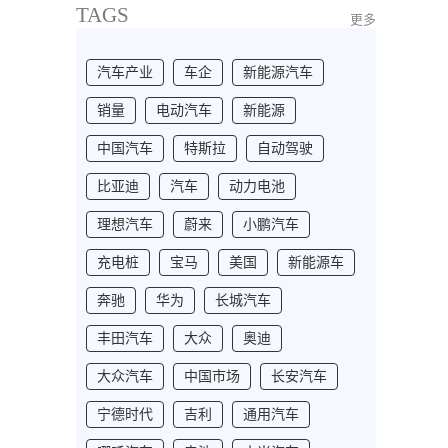
TAGS
更多
汽车产业
车企
新能源汽车
销量
电动汽车
新能源
中国汽车
特斯拉
自动驾驶
比亚迪
汽车
动力电池
理想汽车
蔚来
小鹏汽车
充电桩
宝马
美国
新能源车
奔驰
华为
长城汽车
丰田汽车
大众
奥迪
大众汽车
中国市场
长安汽车
宁德时代
吉利
通用汽车