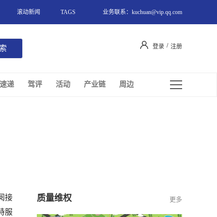
滚动新闻
TAGS
业务联系：kuchuan@vip.qq.com
/
登录
注册
速递
驾评
活动
产业链
周边
阅接
质量维权
更多
持服