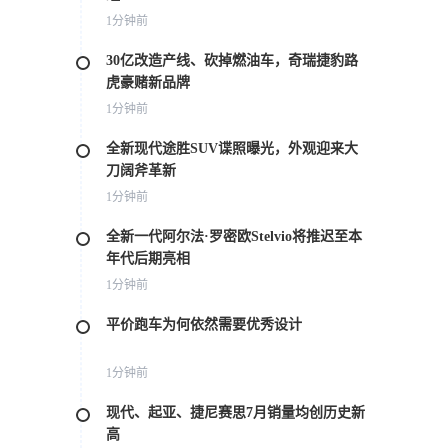
1分钟前
30亿改造产线、砍掉燃油车，奇瑞捷豹路
虎豪赌新品牌
1分钟前
全新现代途胜SUV谍照曝光，外观迎来大
刀阔斧革新
1分钟前
全新一代阿尔法·罗密欧Stelvio将推迟至本
年代后期亮相
1分钟前
平价跑车为何依然需要优秀设计
1分钟前
现代、起亚、捷尼赛思7月销量均创历史新
高