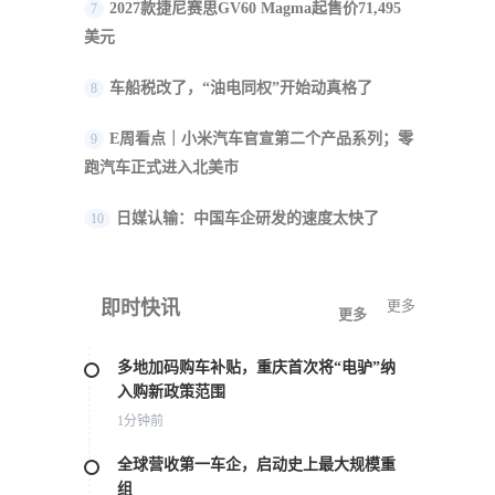
2027款捷尼赛思GV60 Magma起售价71,495
7
美元
车船税改了，“油电同权”开始动真格了
8
E周看点｜小米汽车官宣第二个产品系列；零
9
跑汽车正式进入北美市
日媒认输：中国车企研发的速度太快了
10
即时快讯
更多
更多
多地加码购车补贴，重庆首次将“电驴”纳
入购新政策范围
1分钟前
全球营收第一车企，启动史上最大规模重
组