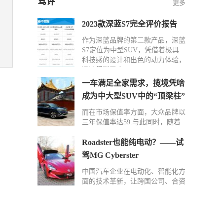
驾评
更多
2023款深蓝S7完全评价报告
作为深蓝品牌的第二款产品，深蓝
S7定位为中型SUV，凭借着极具
科技感的设计和出色的动力体验，
迅速得到了广…
一车满足全家需求，揽境凭啥
成为中大型SUV中的“顶梁柱”
而在市场保值率方面，大众品牌以
三年保值率达59.与此同时，随着
功能配置更升一级的2024款揽境入
场以及在后…
Roadster也能纯电动？——试
驾MG Cyberster
中国汽车企业在电动化、智能化方
面的技术革新，让跨国公司、合资
车企感受到了前所未有的压力。但
同质化车型…