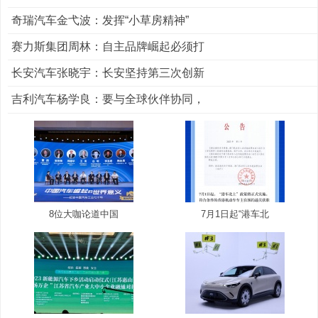
奇瑞汽车金弋波：发挥“小草房精神”
赛力斯集团周林：自主品牌崛起必须打
长安汽车张晓宇：长安坚持第三次创新
吉利汽车杨学良：要与全球伙伴协同，
8位大咖论道中国
7月1日起“港车北