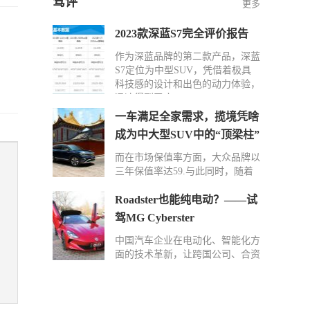
驾评
更多
2023款深蓝S7完全评价报告
作为深蓝品牌的第二款产品，深蓝
S7定位为中型SUV，凭借着极具
科技感的设计和出色的动力体验，
迅速得到了广…
一车满足全家需求，揽境凭啥
成为中大型SUV中的“顶梁柱”
而在市场保值率方面，大众品牌以
三年保值率达59.与此同时，随着
功能配置更升一级的2024款揽境入
场以及在后…
Roadster也能纯电动？——试
驾MG Cyberster
中国汽车企业在电动化、智能化方
面的技术革新，让跨国公司、合资
车企感受到了前所未有的压力。但
同质化车型…