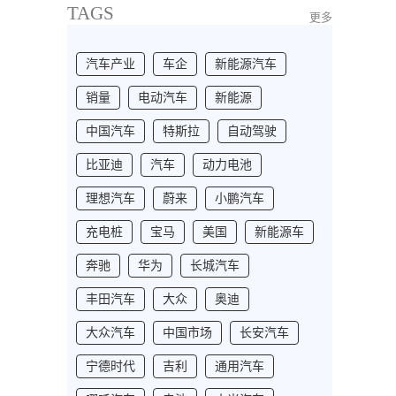
TAGS
更多
汽车产业
车企
新能源汽车
销量
电动汽车
新能源
中国汽车
特斯拉
自动驾驶
比亚迪
汽车
动力电池
理想汽车
蔚来
小鹏汽车
充电桩
宝马
美国
新能源车
奔驰
华为
长城汽车
丰田汽车
大众
奥迪
大众汽车
中国市场
长安汽车
宁德时代
吉利
通用汽车