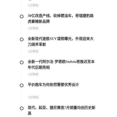
1分钟前
30亿改造产线、砍掉燃油车，奇瑞捷豹路
虎豪赌新品牌
1分钟前
全新现代途胜SUV谍照曝光，外观迎来大
刀阔斧革新
1分钟前
全新一代阿尔法·罗密欧Stelvio将推迟至本
年代后期亮相
1分钟前
平价跑车为何依然需要优秀设计
1分钟前
现代、起亚、捷尼赛思7月销量均创历史新
高