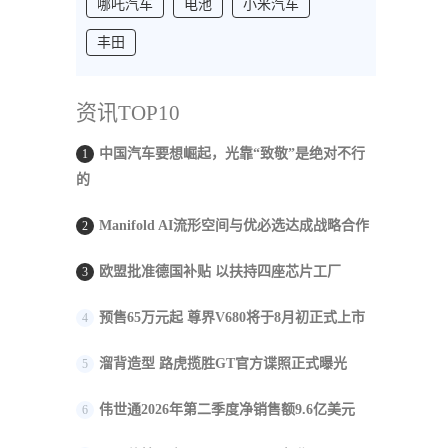
哪吒汽车
电池
小米汽车
丰田
资讯TOP10
中国汽车要想崛起，光靠“致敬”是绝对不行
1
的
Manifold AI流形空间与优必选达成战略合作
2
欧盟批准德国补贴 以扶持四座芯片工厂
3
预售65万元起 尊界V680将于8月初正式上市
4
溜背造型 路虎揽胜GT官方谍照正式曝光
5
伟世通2026年第二季度净销售额9.6亿美元
6