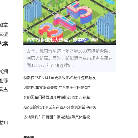
加拿
款车型
汽车投诉这七大热点，你中招了吗？
火案
去年，我国汽车迈上年产销3000万辆新台阶，
创历史新高。同时，新能源汽车市场占有率达
到31.6%，年产销连续9…
展溯
特斯拉FSD v14 Lite更新致HW3硬件过热频发
维修
因跳挡/车窗除雾失效 广汽丰田召回铂智7
远离
奔驰因车门锁微动开关缺陷召回31万辆车
AMG新款GT测试车在西班牙高温测试中起火
多地网约车司机因车辆电池故障集体维权
枯川