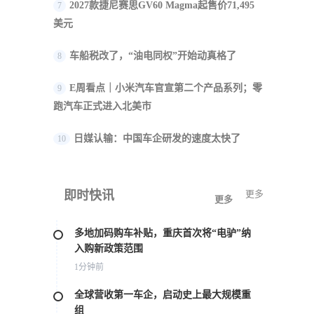
2027款捷尼赛思GV60 Magma起售价71,495
7
美元
车船税改了，“油电同权”开始动真格了
8
E周看点｜小米汽车官宣第二个产品系列；零
9
跑汽车正式进入北美市
日媒认输：中国车企研发的速度太快了
10
即时快讯
更多
更多
多地加码购车补贴，重庆首次将“电驴”纳
入购新政策范围
1分钟前
全球营收第一车企，启动史上最大规模重
组