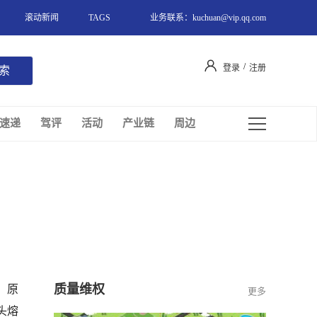
滚动新闻
TAGS
业务联系：kuchuan@vip.qq.com
/
登录
注册
速递
驾评
活动
产业链
周边
质量维权
，原
更多
头熔