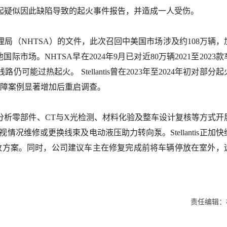
2起疑似因此缺陷导致的起火事件报告，并造成一人受伤。
（NHTSA）的文件，此次召回中美国市场涉及约108万辆，
国际市场。NHTSA早在2024年9月已对近80万辆2021至2023
过热起火。 Stellantis曾在2023年至2024年初对部分起
故障案例显著增加后重启调查。
零部件、CT与X光检测、材料化验及整车设计复核等方式开
况维修或更换线束及电动液压助力转向泵。Stellantis正加快
整改方案。同时，公司建议车主在修复完成前将车辆停放在室外，
责任编辑：