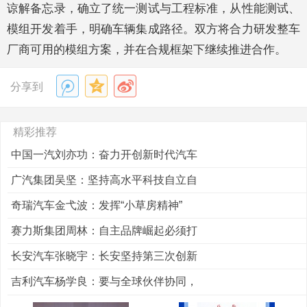
谅解备忘录，确立了统一测试与工程标准，从性能测试、
模组开发着手，明确车辆集成路径。双方将合力研发整车
厂商可用的模组方案，并在合规框架下继续推进合作。
分享到
精彩推荐
中国一汽刘亦功：奋力开创新时代汽车
广汽集团吴坚：坚持高水平科技自立自
奇瑞汽车金弋波：发挥“小草房精神”
赛力斯集团周林：自主品牌崛起必须打
长安汽车张晓宇：长安坚持第三次创新
吉利汽车杨学良：要与全球伙伴协同，