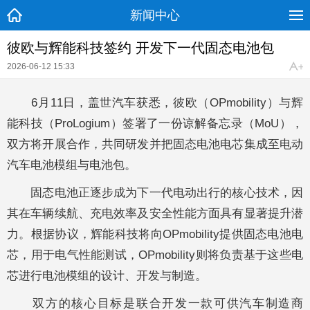
新闻中心
彼欧与辉能科技签约 开发下一代固态电池包
2026-06-12 15:33
6月11日，盖世汽车获悉，彼欧（OPmobility）与辉
能科技（ProLogium）签署了一份谅解备忘录（MoU），
双方将开展合作，共同研发并把固态电池电芯集成至电动
汽车电池模组与电池包。
固态电池正逐步成为下一代电动出行的核心技术，因
其在车辆续航、充电效率及安全性能方面具有显著提升潜
力。根据协议，辉能科技将向OPmobility提供固态电池电
芯，用于电气性能测试，OPmobility则将负责基于这些电
芯进行电池模组的设计、开发与制造。
双方的核心目标是联合开发一款可供汽车制造商