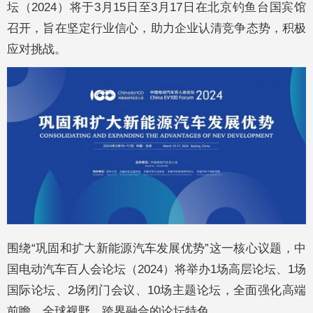
坛（2024）将于3月15日至3月17日在北京钓鱼台国宾馆
召开，旨在坚定行业信心，助力企业认清竞争态势，积极
应对挑战。
围绕“巩固和扩大新能源汽车发展优势”这一核心议题，中
国电动汽车百人会论坛（2024）将举办1场高层论坛、1场
国际论坛、2场闭门会议、10场主题论坛，全面强化高端
前瞻、全球视野、跨界融合的论坛特色。