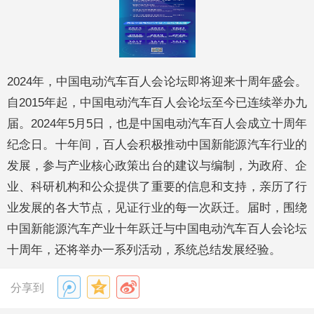
2024年，中国电动汽车百人会论坛即将迎来十周年盛会。
自2015年起，中国电动汽车百人会论坛至今已连续举办九
届。2024年5月5日，也是中国电动汽车百人会成立十周年
纪念日。十年间，百人会积极推动中国新能源汽车行业的
发展，参与产业核心政策出台的建议与编制，为政府、企
业、科研机构和公众提供了重要的信息和支持，亲历了行
业发展的各大节点，见证行业的每一次跃迁。届时，围绕
中国新能源汽车产业十年跃迁与中国电动汽车百人会论坛
十周年，还将举办一系列活动，系统总结发展经验。
分享到