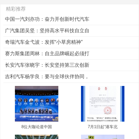
精彩推荐
中国一汽刘亦功：奋力开创新时代汽车
广汽集团吴坚：坚持高水平科技自立自
奇瑞汽车金弋波：发挥“小草房精神”
赛力斯集团周林：自主品牌崛起必须打
长安汽车张晓宇：长安坚持第三次创新
吉利汽车杨学良：要与全球伙伴协同，
8位大咖论道中国
7月1日起“港车北